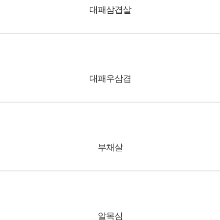
대패삼겹살
대패우삼겹
부채살
알목심