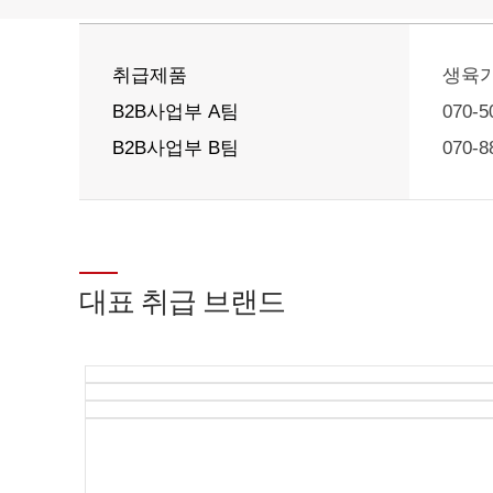
취급제품
생육가
B2B사업부 A팀
070-
B2B사업부 B팀
070-
대표 취급 브랜드