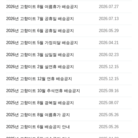
2026년 고향미트 8월 여름휴가 배송공지
2026.07.27
2026년 고향미트 7월 공휴일 배송공지
2026.07.13
2026년 고향미트 6월 공휴일 배송공지
2026.05.29
2026년 고향미트 5월 가정의달 배송공지
2026.04.21
2026년 고향미트 3월 삼일절 배송공지
2026.02.23
2026년 고향미트 2월 설연휴 배송공지
2025.12.15
2025년 고향미트 12월 연휴 배송공지
2025.12.15
2025년 고향미트 10월 추석연휴 배송공지
2025.09.16
2025년 고향미트 8월 광복절 배송공지
2025.08.07
2025년 고향미트 8월 여름휴가 공지
2025.05.26
2025년 고향미트 6월 배송공지 안내
2025.05.26